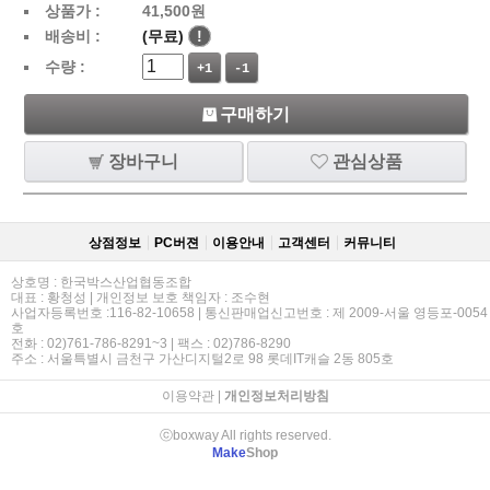
상품가 :
41,500
원
배송비 :
(무료)
!
수량 :
+1
-1
구매하기
장바구니
관심상품
상점정보
PC버젼
이용안내
고객센터
커뮤니티
상호명 : 한국박스산업협동조합
대표 : 황청성 | 개인정보 보호 책임자 : 조수현
사업자등록번호 :116-82-10658 | 통신판매업신고번호 : 제 2009-서울 영등포-0054
호
전화 : 02)761-786-8291~3 | 팩스 : 02)786-8290
주소 : 서울특별시 금천구 가산디지털2로 98 롯데IT캐슬 2동 805호
이용약관
|
개인정보처리방침
ⓒboxway All rights reserved.
Make
Shop