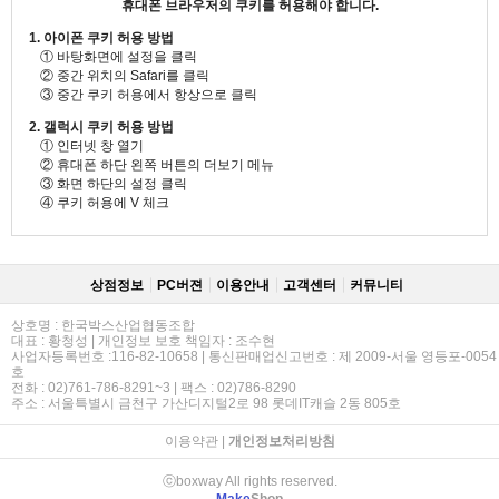
휴대폰 브라우저의 쿠키를 허용해야 합니다.
1. 아이폰 쿠키 허용 방법
① 바탕화면에 설정을 클릭
② 중간 위치의 Safari를 클릭
③ 중간 쿠키 허용에서 항상으로 클릭
2. 갤럭시 쿠키 허용 방법
① 인터넷 창 열기
② 휴대폰 하단 왼쪽 버튼의 더보기 메뉴
③ 화면 하단의 설정 클릭
④ 쿠키 허용에 V 체크
상점정보
PC버젼
이용안내
고객센터
커뮤니티
상호명 : 한국박스산업협동조합
대표 : 황청성 | 개인정보 보호 책임자 : 조수현
사업자등록번호 :116-82-10658 | 통신판매업신고번호 : 제 2009-서울 영등포-0054
호
전화 : 02)761-786-8291~3 | 팩스 : 02)786-8290
주소 : 서울특별시 금천구 가산디지털2로 98 롯데IT캐슬 2동 805호
이용약관
|
개인정보처리방침
ⓒboxway All rights reserved.