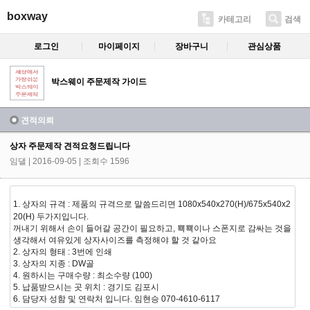
boxway
카테고리
검색
로그인
마이페이지
장바구니
관심상품
박스웨이 주문제작 가이드
견적의뢰
상자 주문제작 견적요청드립니다
임댈
| 2016-09-05 | 조회수 1596
1. 상자의 규격 :
제품의 규격으로 말씀드리면 1080x540x270(H)/675x540x2
20(H) 두가지입니다.
꺼내기 위해서 손이 들어갈 공간이 필요하고, 뾱뾱이나 스폰지로 감싸는 것을
생각해서 여유있게 상자사이즈를 측정해야 할 것 같아요
2. 상자의 형태 : 3번에 인쇄
3. 상자의 지종 : DW골
4. 원하시는 구매수량 : 최소수량 (100)
5. 납품받으시는 곳 위치 : 경기도 김포시
6. 담당자 성함 및 연락처 입니다. 임현승 070-4610-6117