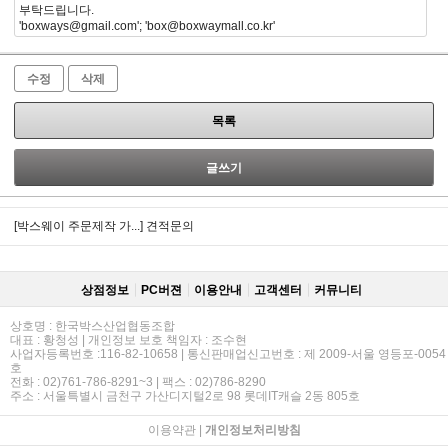
부탁드립니다.
'boxways@gmail.com'; 'box@boxwaymall.co.kr'
수정
삭제
목록
글쓰기
[박스웨이 주문제작 가...]
견적문의
상점정보
PC버젼
이용안내
고객센터
커뮤니티
상호명 : 한국박스산업협동조합
대표 : 황청성 | 개인정보 보호 책임자 : 조수현
사업자등록번호 :116-82-10658 | 통신판매업신고번호 : 제 2009-서울 영등포-0054
호
전화 : 02)761-786-8291~3 | 팩스 : 02)786-8290
주소 : 서울특별시 금천구 가산디지털2로 98 롯데IT캐슬 2동 805호
이용약관
|
개인정보처리방침